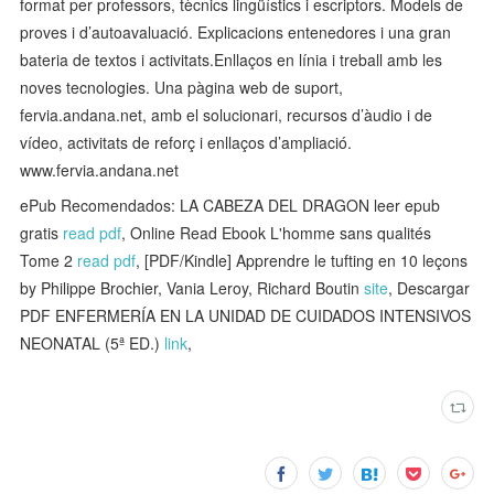
format per professors, tècnics lingüístics i escriptors. Models de
proves i d’autoavaluació. Explicacions entenedores i una gran
bateria de textos i activitats.Enllaços en línia i treball amb les
noves tecnologies. Una pàgina web de suport,
fervia.andana.net, amb el solucionari, recursos d’àudio i de
vídeo, activitats de reforç i enllaços d’ampliació.
www.fervia.andana.net
ePub Recomendados: LA CABEZA DEL DRAGON leer epub
gratis
read pdf
, Online Read Ebook L'homme sans qualités
Tome 2
read pdf
, [PDF/Kindle] Apprendre le tufting en 10 leçons
by Philippe Brochier, Vania Leroy, Richard Boutin
site
, Descargar
PDF ENFERMERÍA EN LA UNIDAD DE CUIDADOS INTENSIVOS
NEONATAL (5ª ED.)
link
,